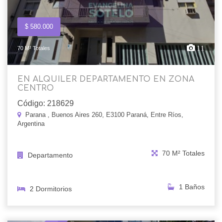
$ 580.000
11
70 M² Totales
EN ALQUILER DEPARTAMENTO EN ZONA
CENTRO
Código: 218629
Parana , Buenos Aires 260, E3100 Paraná, Entre Ríos,
Argentina
70 M² Totales
Departamento
1 Baños
2 Dormitorios