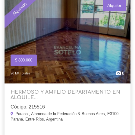
Alquilado
Alquiler
$ 800.000
8
90 M² Totales
HERMOSO Y AMPLIO DEPARTAMENTO EN
ALQUILE...
Código: 215516
Parana , Alameda de la Federación & Buenos Aires, E3100
Paraná, Entre Ríos, Argentina