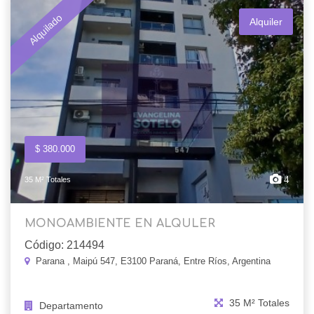
Alquilado
Alquiler
$ 380.000
4
35 M² Totales
MONOAMBIENTE EN ALQULER
Código: 214494
Parana , Maipú 547, E3100 Paraná, Entre Ríos, Argentina
35 M² Totales
Departamento