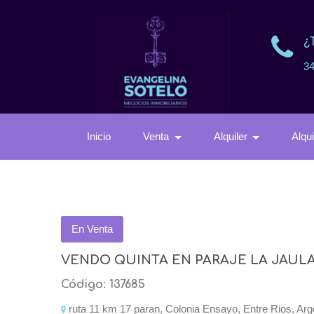
¿
3
Inicio
Venta
Alquiler
Alqu
En Venta
VENDO QUINTA EN PARAJE LA JAUL
Código: 137685
ruta 11 km 17 paran, Colonia Ensayo, Entre Rios, Arg