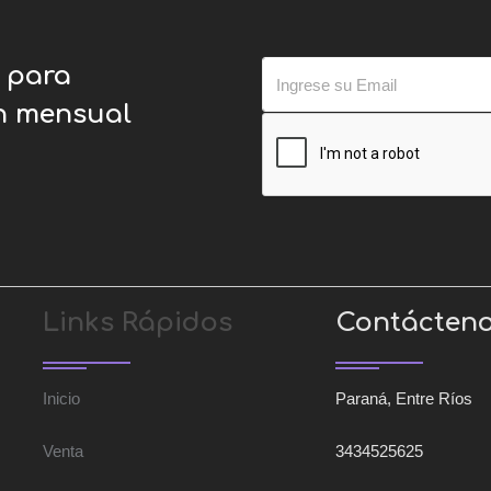
o para
ín mensual
Links Rápidos
Contácten
Inicio
Paraná, Entre Ríos
Venta
3434525625