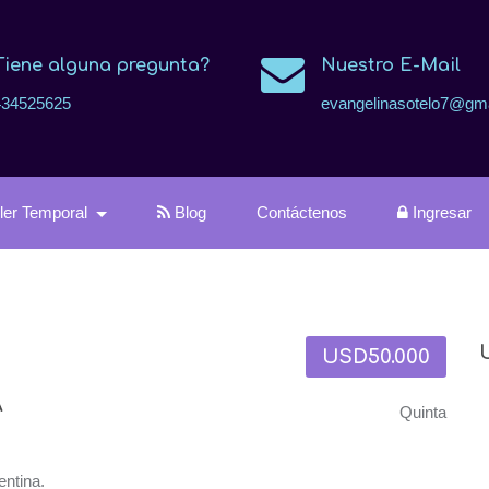
Tiene alguna pregunta?
Nuestro E-Mail
434525625
evangelinasotelo7@gm
iler Temporal
Blog
Contáctenos
Ingresar
USD50.000
A
Quinta
entina.