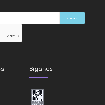
Suscribir
os
Síganos